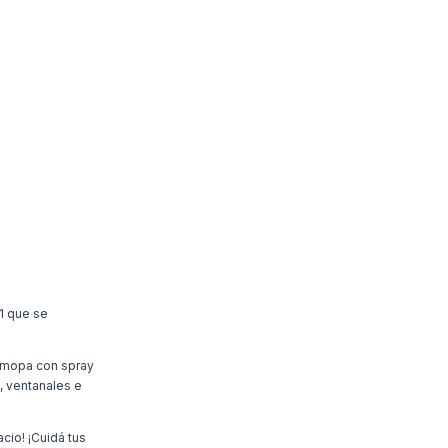
1 que se
a mopa con spray
s, ventanales e
cio! ¡Cuidá tus