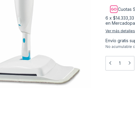
Cuotas S
6
x
$14.333,33
Ver más detalles
Envío gratis
su
No acumulable c
Medios de 
Entregas para el