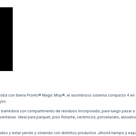
Probá con Iberia Pronto® Magic Mop®, el asombroso sistema compacto 4 en 
jos.
na barredora con compartimento de residuos incorporado, para luego pasar 
y ventanas. Ideal para parquet, piso flotante, cerámicos, porcelanato, alisado
sados y estar yendo y viniendo con distintos productos. ¡Ahorrá tiempo y espa