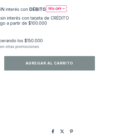
IN interés con
DÉBITO
sin interés
perando los
$150.000
on otras promociones
envío
CAMBIAR CP
 CP:
CALCULAR