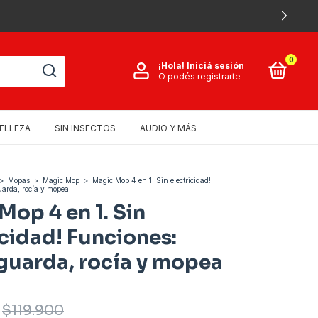
0
¡Hola!
Iniciá sesión
O podés registrarte
ELLEZA
SIN INSECTOS
AUDIO Y MÁS
>
Mopas
>
Magic Mop
>
Magic Mop 4 en 1. Sin electricidad!
uarda, rocía y mopea
Mop 4 en 1. Sin
icidad! Funciones:
 guarda, rocía y mopea
$119.900