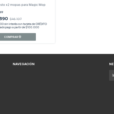
sto x2 mopas para Magic Mop
FF
.890
$46.107
630
sin interés
NAVEGACIÓN
NE