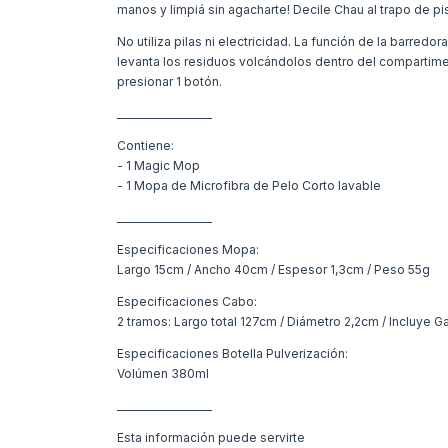
manos y limpiá sin agacharte! Decile Chau al trapo de p
No utiliza pilas ni electricidad. La función de la barredo
levanta los residuos volcándolos dentro del compartimen
presionar 1 botón.
___________________
Contiene:
- 1 Magic Mop
- 1 Mopa de Microfibra de Pelo Corto lavable
___________________
Especificaciones Mopa:
Largo 15cm / Ancho 40cm / Espesor 1,3cm / Peso 55g
Especificaciones Cabo:
2 tramos: Largo total 127cm / Diámetro 2,2cm / Incluye Ga
Especificaciones Botella Pulverización:
Volúmen 380ml
___________________
Esta información puede servirte