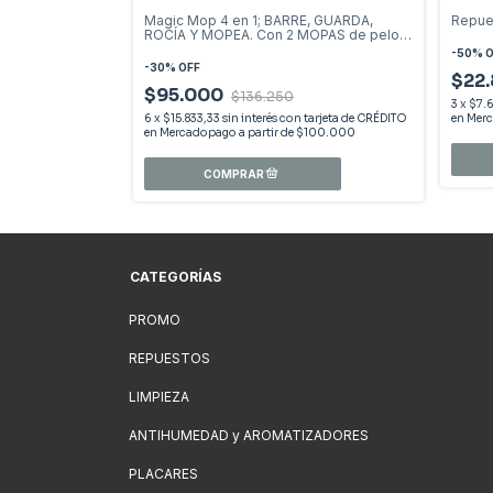
Magic Mop 4 en 1; BARRE, GUARDA,
Repue
ROCÍA Y MOPEA. Con 2 MOPAS de pelo
corto
-
50
%
O
-
30
%
OFF
$22
$95.000
$136.250
3
x
$7.
6
x
$15.833,33
sin interés
CATEGORÍAS
PROMO
REPUESTOS
LIMPIEZA
ANTIHUMEDAD y AROMATIZADORES
PLACARES