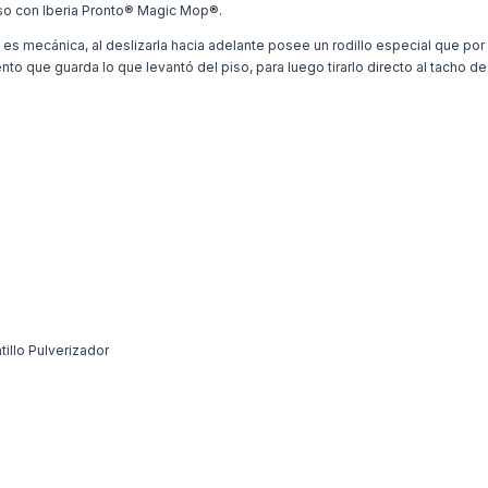
iso con Iberia Pronto® Magic Mop®.
ra es mecánica, al deslizarla hacia adelante posee un rodillo especial que por f
to que guarda lo que levantó del piso, para luego tirarlo directo al tacho d
tillo Pulverizador