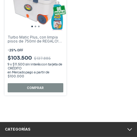
Turbo Matic Plus, con limpia
pisos de 750ml de REGALO!
(fragancias surtidas)
-
25
%
OFF
$103.500
$137.885
9
x
$11.500
sin interés
CATEGORÍAS