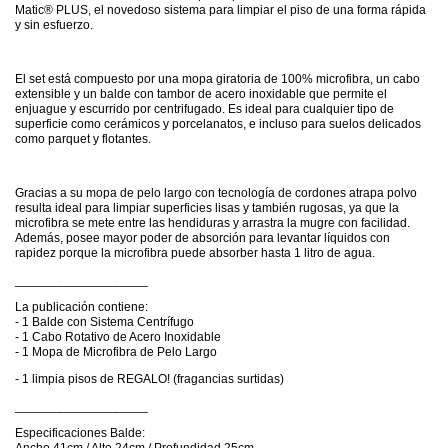
Matic® PLUS, el novedoso sistema para limpiar el piso de una forma rápida
y sin esfuerzo.
El set está compuesto por una mopa giratoria de 100% microfibra, un cabo
extensible y un balde con tambor de acero inoxidable que permite el
enjuague y escurrido por centrifugado. Es ideal para cualquier tipo de
superficie como cerámicos y porcelanatos, e incluso para suelos delicados
como parquet y flotantes.
Gracias a su mopa de pelo largo con tecnología de cordones atrapa polvo
resulta ideal para limpiar superficies lisas y también rugosas, ya que la
microfibra se mete entre las hendiduras y arrastra la mugre con facilidad.
Además, posee mayor poder de absorción para levantar líquidos con
rapidez porque la microfibra puede absorber hasta 1 litro de agua.
___________________
La publicación contiene:
- 1 Balde con Sistema Centrífugo
- 1 Cabo Rotativo de Acero Inoxidable
- 1 Mopa de Microfibra de Pelo Largo
- 1 limpia pisos de REGALO! (fragancias surtidas)
___________________
Especificaciones Balde:
Ancho 41cm / Alto 24cm / Profundidad 25cm