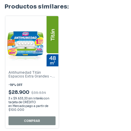
Productos similares:
Antihumedad Titán
Espacios Extra Grandes -
Algodón & Lino
-
19
%
OFF
$28.900
$35.534
3
x
$9.633,33
sin interés