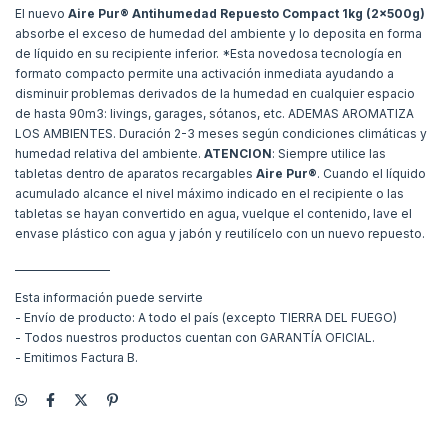
El nuevo
Aire Pur® Antihumedad Repuesto Compact 1kg (2x500g)
absorbe el exceso de humedad del ambiente y lo deposita en forma
de líquido en su recipiente inferior. *Esta novedosa tecnología en
formato compacto permite una activación inmediata ayudando a
disminuir problemas derivados de la humedad en cualquier espacio
de hasta 90m3: livings, garages, sótanos, etc. ADEMAS AROMATIZA
LOS AMBIENTES. Duración 2-3 meses según condiciones climáticas y
humedad relativa del ambiente.
ATENCION
: Siempre utilice las
tabletas dentro de aparatos recargables
Aire Pur®
. Cuando el líquido
acumulado alcance el nivel máximo indicado en el recipiente o las
tabletas se hayan convertido en agua, vuelque el contenido, lave el
envase plástico con agua y jabón y reutilícelo con un nuevo repuesto.
___________________
Esta información puede servirte
- Envío de producto: A todo el país (excepto TIERRA DEL FUEGO)
- Todos nuestros productos cuentan con GARANTÍA OFICIAL.
- Emitimos Factura B.